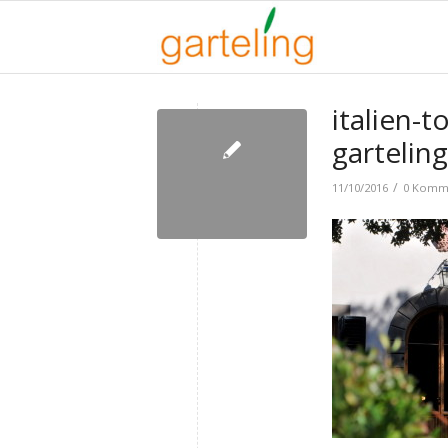
italien-
gartelin
/
11/10/2016
0 Komm