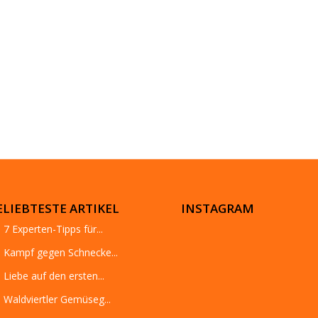
ELIEBTESTE ARTIKEL
INSTAGRAM
7 Experten-Tipps für...
Kampf gegen Schnecke...
Liebe auf den ersten...
Waldviertler Gemüseg...