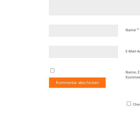
*
Name
E-Mail-
Name, E
Komment
Chec