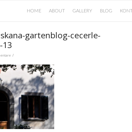
HOME
ABOUT
GALLERY
BLOG
KONT
toskana-gartenblog-cecerle-
g-13
/
entare