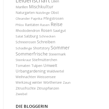
Leidenschaft
Lilien
Mischkultur
Marillen
Obst
Naturgarten
Nützlinge
Pfingstrosen
Oleander
Paprika
Reise
Raritäten
Phlox
Rasen
Rosen
Saatgut
Rhododendron
Salzburg
Salat
Schnecken
Schreiben
Schneerosen
Sommer
Shortstory
Schädlinge
Sommerfrische
Steiermark
Stiefmütterchen
Steinkraut
Umwelt
Tulpen
Tomaten
Urbangardening
Waldviertel
Weihnachten
Weissensee
winter
Werkzeug
Wörthersee
Zaun
Zitrusfrüchte
Zitruspflanzen
Zwiebel
DIE BLOGGERIN