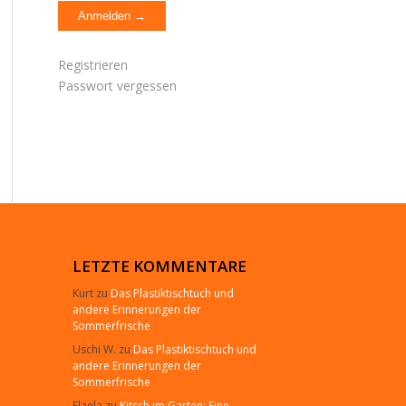
Registrieren
Passwort vergessen
LETZTE KOMMENTARE
Kurt
zu
Das Plastiktischtuch und
andere Erinnerungen der
Sommerfrische
Uschi W.
zu
Das Plastiktischtuch und
andere Erinnerungen der
Sommerfrische
Elaela
zu
Kitsch im Garten: Eine