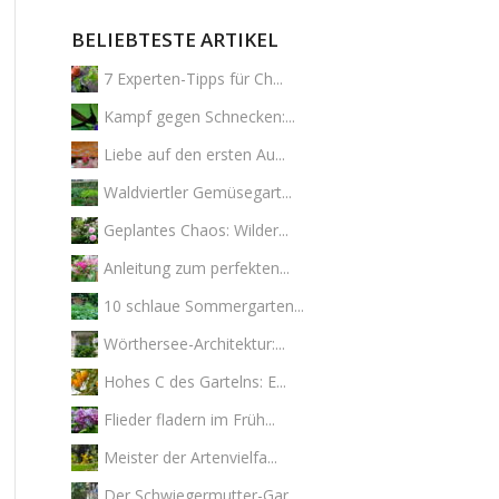
BELIEBTESTE ARTIKEL
7 Experten-Tipps für Ch...
Kampf gegen Schnecken:...
Liebe auf den ersten Au...
Waldviertler Gemüsegart...
Geplantes Chaos: Wilder...
Anleitung zum perfekten...
10 schlaue Sommergarten...
Wörthersee-Architektur:...
Hohes C des Gartelns: E...
Flieder fladern im Früh...
Meister der Artenvielfa...
Der Schwiegermutter-Gar...