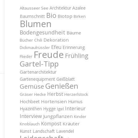
Architektur
Azalee
Altausseer See
Bio
Biotop
Baumschnitt
Birken
Blumen
Bodengesundheit
Bäume
Dekoration
Bücher
Chili
Efeu
Erinnerung
Dickmaulrüssler
Freude
Frühling
Flieder
Gartel-Tipp
Gartenarchitektur
Gartenequipment
Geißblatt
Genießen
Gemüse
Herbst
Gräser
Hecke
Herzerlstock
Hortensien
Hochbeet
Humus
Interieur
Hyazinthen
Hygge
Igel
Interview
Jungpflanzen
Kinder
Kompost
Kräuter
Knoblauch
Kunst
Landschaft
Lavendel