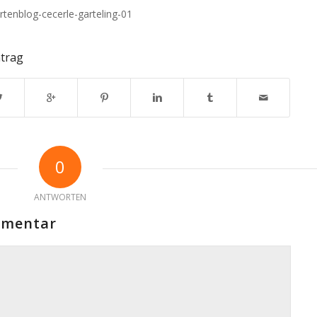
artenblog-cecerle-garteling-01
ntrag
0
ANTWORTEN
mmentar