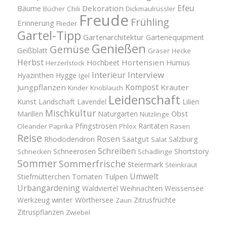
Efeu
Bäume
Dekoration
Bücher
Chili
Dickmaulrüssler
Freude
Frühling
Erinnerung
Flieder
Gartel-Tipp
Gartenarchitektur
Gartenequipment
Genießen
Gemüse
Geißblatt
Gräser
Hecke
Herbst
Hortensien
Hochbeet
Humus
Herzerlstock
Interview
Interieur
Hyazinthen
Hygge
Igel
Kompost
Jungpflanzen
Kräuter
Kinder
Knoblauch
Leidenschaft
Kunst
Landschaft
Lavendel
Lilien
Mischkultur
Obst
Marillen
Naturgarten
Nützlinge
Pfingstrosen
Raritäten
Oleander
Paprika
Phlox
Rasen
Reise
Rosen
Saatgut
Salzburg
Rhododendron
Salat
Schreiben
Schneerosen
Shortstory
Schnecken
Schädlinge
Sommer
Sommerfrische
Steiermark
Steinkraut
Umwelt
Tulpen
Stiefmütterchen
Tomaten
Urbangardening
Waldviertel
Weihnachten
Weissensee
winter
Werkzeug
Wörthersee
Zitrusfrüchte
Zaun
Zitruspflanzen
Zwiebel