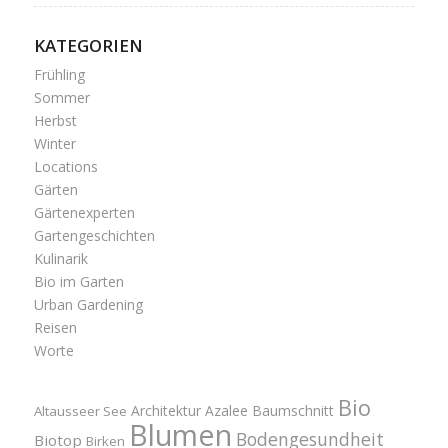
KATEGORIEN
Frühling
Sommer
Herbst
Winter
Locations
Gärten
Gärtenexperten
Gartengeschichten
Kulinarik
Bio im Garten
Urban Gardening
Reisen
Worte
Bio
Architektur
Azalee
Baumschnitt
Altausseer See
Blumen
Bodengesundheit
Biotop
Birken