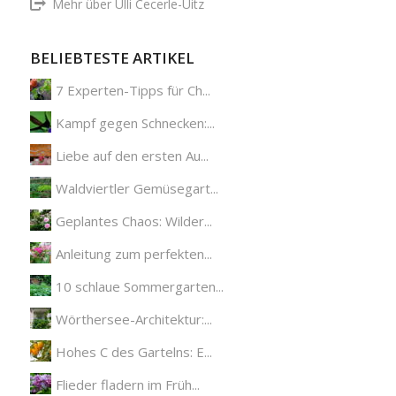
Mehr über Ulli Cecerle-Uitz
BELIEBTESTE ARTIKEL
7 Experten-Tipps für Ch...
Kampf gegen Schnecken:...
Liebe auf den ersten Au...
Waldviertler Gemüsegart...
Geplantes Chaos: Wilder...
Anleitung zum perfekten...
10 schlaue Sommergarten...
Wörthersee-Architektur:...
Hohes C des Gartelns: E...
Flieder fladern im Früh...