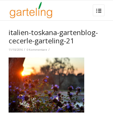
italien-toskana-gartenblog-
cecerle-garteling-21
/
/
11/10/2016
0 Kommentare