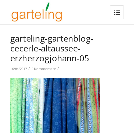
garteling-gartenblog-
cecerle-altaussee-
erzherzogjohann-05
/
/
16/04/2017
0 Kommentare