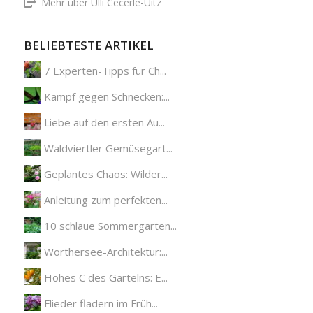
Mehr über Ulli Cecerle-Uitz
BELIEBTESTE ARTIKEL
7 Experten-Tipps für Ch...
Kampf gegen Schnecken:...
Liebe auf den ersten Au...
Waldviertler Gemüsegart...
Geplantes Chaos: Wilder...
Anleitung zum perfekten...
10 schlaue Sommergarten...
Wörthersee-Architektur:...
Hohes C des Gartelns: E...
Flieder fladern im Früh...