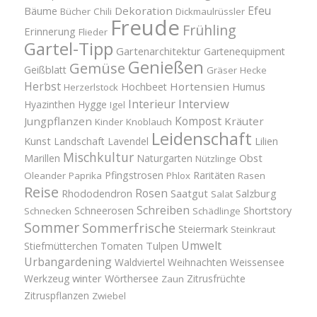
Efeu
Bäume
Dekoration
Bücher
Chili
Dickmaulrüssler
Freude
Frühling
Erinnerung
Flieder
Gartel-Tipp
Gartenarchitektur
Gartenequipment
Genießen
Gemüse
Geißblatt
Gräser
Hecke
Herbst
Hortensien
Hochbeet
Humus
Herzerlstock
Interview
Interieur
Hyazinthen
Hygge
Igel
Kompost
Jungpflanzen
Kräuter
Kinder
Knoblauch
Leidenschaft
Kunst
Landschaft
Lavendel
Lilien
Mischkultur
Obst
Marillen
Naturgarten
Nützlinge
Pfingstrosen
Raritäten
Oleander
Paprika
Phlox
Rasen
Reise
Rosen
Saatgut
Salzburg
Rhododendron
Salat
Schreiben
Schneerosen
Shortstory
Schnecken
Schädlinge
Sommer
Sommerfrische
Steiermark
Steinkraut
Umwelt
Tulpen
Stiefmütterchen
Tomaten
Urbangardening
Waldviertel
Weihnachten
Weissensee
winter
Werkzeug
Wörthersee
Zitrusfrüchte
Zaun
Zitruspflanzen
Zwiebel