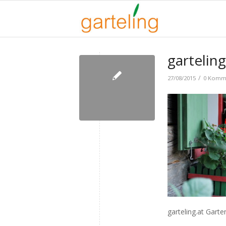
gartelin
/
27/08/2015
0 Komm
garteling.at Garte