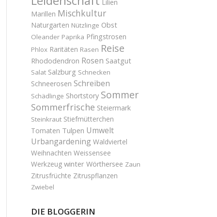
Leidenschaft
Lilien
Mischkultur
Marillen
Obst
Naturgarten
Nützlinge
Pfingstrosen
Oleander
Paprika
Reise
Raritäten
Phlox
Rasen
Rosen
Saatgut
Rhododendron
Salzburg
Salat
Schnecken
Schreiben
Schneerosen
Sommer
Shortstory
Schädlinge
Sommerfrische
Steiermark
Stiefmütterchen
Steinkraut
Umwelt
Tulpen
Tomaten
Urbangardening
Waldviertel
Weihnachten
Weissensee
winter
Werkzeug
Wörthersee
Zaun
Zitrusfrüchte
Zitruspflanzen
Zwiebel
DIE BLOGGERIN