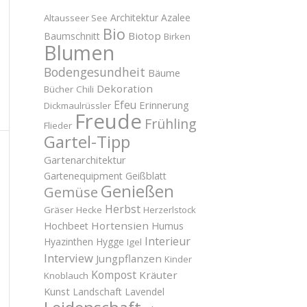
Architektur
Azalee
Altausseer See
Bio
Biotop
Baumschnitt
Birken
Blumen
Bodengesundheit
Bäume
Dekoration
Bücher
Chili
Efeu
Erinnerung
Dickmaulrüssler
Freude
Frühling
Flieder
Gartel-Tipp
Gartenarchitektur
Gartenequipment
Geißblatt
Genießen
Gemüse
Herbst
Gräser
Hecke
Herzerlstock
Hortensien
Hochbeet
Humus
Interieur
Hyazinthen
Hygge
Igel
Interview
Jungpflanzen
Kinder
Kompost
Kräuter
Knoblauch
Kunst
Landschaft
Lavendel