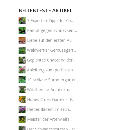
BELIEBTESTE ARTIKEL
7 Experten-Tipps für Ch...
Kampf gegen Schnecken:...
Liebe auf den ersten Au...
Waldviertler Gemüsegart...
Geplantes Chaos: Wilder...
Anleitung zum perfekten...
10 schlaue Sommergarten...
Wörthersee-Architektur:...
Hohes C des Gartelns: E...
Flieder fladern im Früh...
Meister der Artenvielfa...
Der Schwiegermutter-Gar...