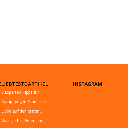
ELIEBTESTE ARTIKEL
INSTAGRAM
7 Experten-Tipps für...
Kampf gegen Schnecke...
Liebe auf den ersten...
Waldviertler Gemüseg...