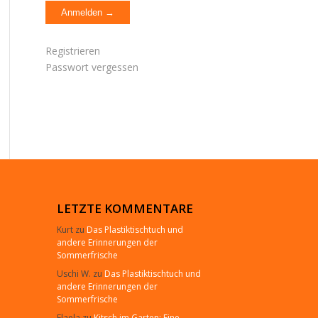
Registrieren
Passwort vergessen
LETZTE KOMMENTARE
Kurt
zu
Das Plastiktischtuch und
andere Erinnerungen der
Sommerfrische
Uschi W.
zu
Das Plastiktischtuch und
andere Erinnerungen der
Sommerfrische
Elaela
zu
Kitsch im Garten: Eine