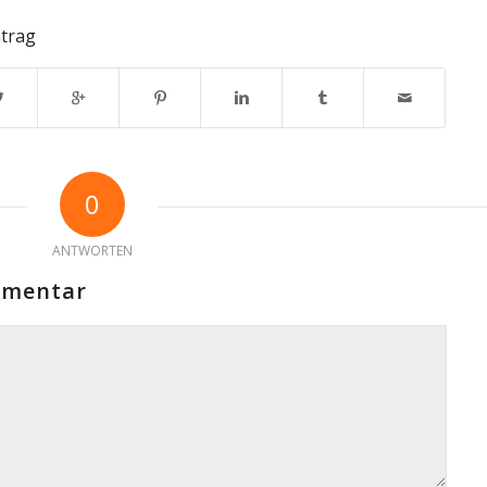
ntrag
0
ANTWORTEN
mmentar