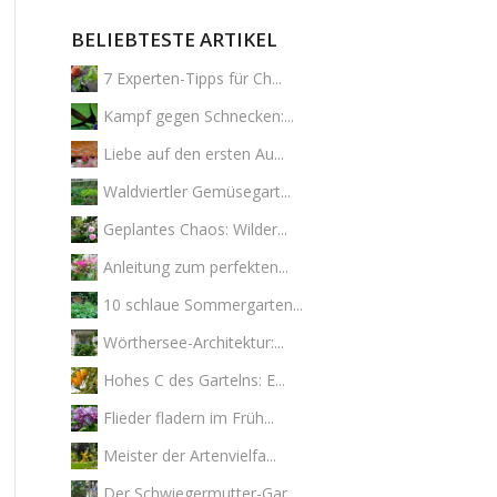
BELIEBTESTE ARTIKEL
7 Experten-Tipps für Ch...
Kampf gegen Schnecken:...
Liebe auf den ersten Au...
Waldviertler Gemüsegart...
Geplantes Chaos: Wilder...
Anleitung zum perfekten...
10 schlaue Sommergarten...
Wörthersee-Architektur:...
Hohes C des Gartelns: E...
Flieder fladern im Früh...
Meister der Artenvielfa...
Der Schwiegermutter-Gar...