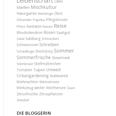
Leidenschaft
Lilien
Mischkultur
Marillen
Obst
Naturgarten
Nützlinge
Pfingstrosen
Oleander
Paprika
Reise
Raritäten
Phlox
Rasen
Rosen
Saatgut
Rhododendron
Salzburg
Salat
Schnecken
Schreiben
Schneerosen
Sommer
Shortstory
Schädlinge
Sommerfrische
Steiermark
Stiefmütterchen
Steinkraut
Umwelt
Tulpen
Tomaten
Urbangardening
Waldviertel
Weihnachten
Weissensee
winter
Werkzeug
Wörthersee
Zaun
Zitrusfrüchte
Zitruspflanzen
Zwiebel
DIE BLOGGERIN