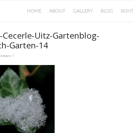
HOME
ABOUT
GALLERY
BLOG
KONT
g-Cecerle-Uitz-Gartenblog-
ch-Garten-14
/
entare