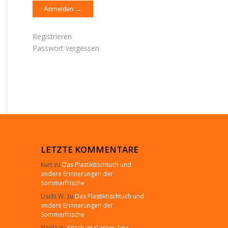
Registrieren
Passwort vergessen
LETZTE KOMMENTARE
Kurt
zu
Das Plastiktischtuch und
andere Erinnerungen der
Sommerfrische
Uschi W.
zu
Das Plastiktischtuch und
andere Erinnerungen der
Sommerfrische
Elaela
zu
Kitsch im Garten: Eine