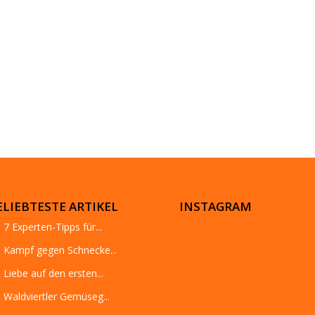
ELIEBTESTE ARTIKEL
INSTAGRAM
7 Experten-Tipps für...
Kampf gegen Schnecke...
Liebe auf den ersten...
Waldviertler Gemüseg...