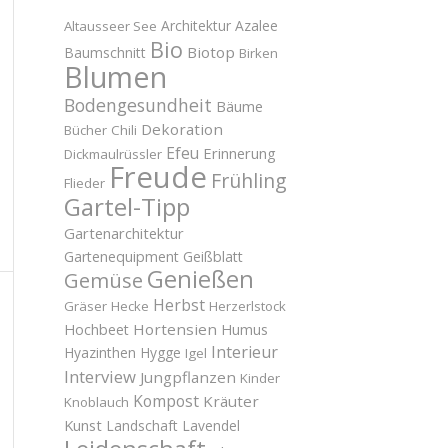
Architektur
Azalee
Altausseer See
Bio
Biotop
Baumschnitt
Birken
Blumen
Bodengesundheit
Bäume
Dekoration
Bücher
Chili
Efeu
Erinnerung
Dickmaulrüssler
Freude
Frühling
Flieder
Gartel-Tipp
Gartenarchitektur
Gartenequipment
Geißblatt
Genießen
Gemüse
Herbst
Gräser
Hecke
Herzerlstock
Hortensien
Hochbeet
Humus
Interieur
Hyazinthen
Hygge
Igel
Interview
Jungpflanzen
Kinder
Kompost
Kräuter
Knoblauch
Kunst
Landschaft
Lavendel