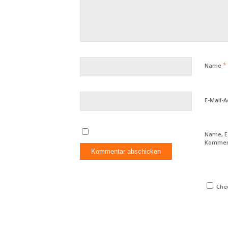
*
Name
E-Mail-
Name, E
Komment
Chec