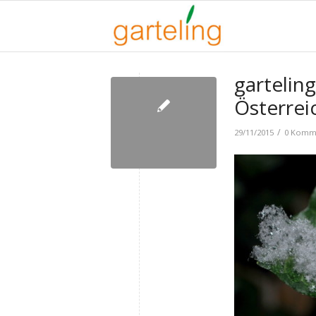
gartelin
Österrei
/
29/11/2015
0 Komm