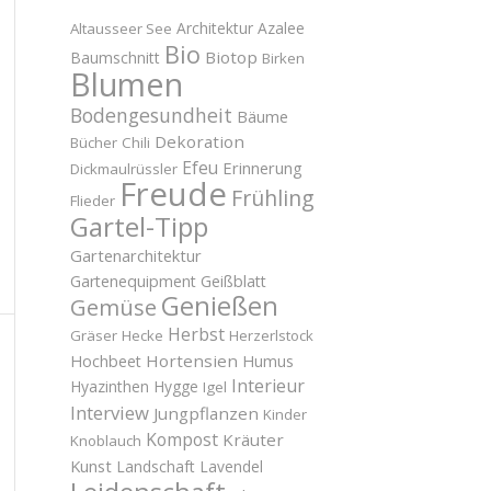
Architektur
Azalee
Altausseer See
Bio
Biotop
Baumschnitt
Birken
Blumen
Bodengesundheit
Bäume
Dekoration
Bücher
Chili
Efeu
Erinnerung
Dickmaulrüssler
Freude
Frühling
Flieder
Gartel-Tipp
Gartenarchitektur
Gartenequipment
Geißblatt
Genießen
Gemüse
Herbst
Gräser
Hecke
Herzerlstock
Hortensien
Hochbeet
Humus
Interieur
Hyazinthen
Hygge
Igel
Interview
Jungpflanzen
Kinder
Kompost
Kräuter
Knoblauch
Kunst
Landschaft
Lavendel