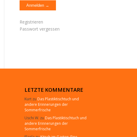
Registrieren
Passwort vergessen
LETZTE KOMMENTARE
Kurt
zu
Das Plastiktischtuch und
andere Erinnerungen der
Sommerfrische
Uschi W.
zu
Das Plastiktischtuch und
andere Erinnerungen der
Sommerfrische
Elaela
zu
Kitsch im Garten: Eine