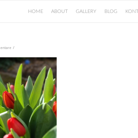
HOME
ABOUT
GALLERY
BLOG
KONT
/
entare