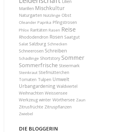
Leidenschaft
Lilien
Mischkultur
Marillen
Obst
Naturgarten
Nützlinge
Pfingstrosen
Oleander
Paprika
Reise
Raritäten
Phlox
Rasen
Rosen
Saatgut
Rhododendron
Salzburg
Salat
Schnecken
Schreiben
Schneerosen
Sommer
Shortstory
Schädlinge
Sommerfrische
Steiermark
Stiefmütterchen
Steinkraut
Umwelt
Tulpen
Tomaten
Urbangardening
Waldviertel
Weihnachten
Weissensee
winter
Werkzeug
Wörthersee
Zaun
Zitrusfrüchte
Zitruspflanzen
Zwiebel
DIE BLOGGERIN