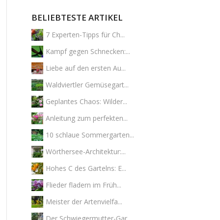
BELIEBTESTE ARTIKEL
7 Experten-Tipps für Ch...
Kampf gegen Schnecken:...
Liebe auf den ersten Au...
Waldviertler Gemüsegart...
Geplantes Chaos: Wilder...
Anleitung zum perfekten...
10 schlaue Sommergarten...
Wörthersee-Architektur:...
Hohes C des Gartelns: E...
Flieder fladern im Früh...
Meister der Artenvielfa...
Der Schwiegermutter-Gar...