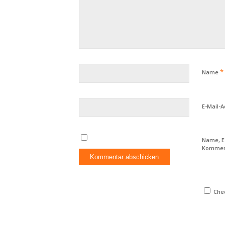
*
Name
E-Mail-
Name, E
Komment
Chec