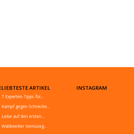
ELIEBTESTE ARTIKEL
INSTAGRAM
7 Experten-Tipps für...
Kampf gegen Schnecke...
Liebe auf den ersten...
Waldviertler Gemüseg...