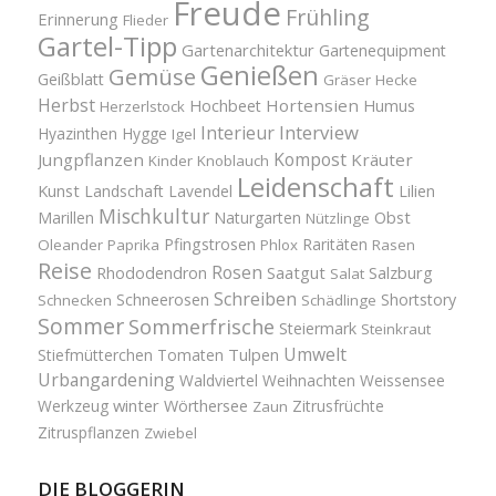
Freude
Frühling
Erinnerung
Flieder
Gartel-Tipp
Gartenarchitektur
Gartenequipment
Genießen
Gemüse
Geißblatt
Gräser
Hecke
Herbst
Hortensien
Hochbeet
Humus
Herzerlstock
Interview
Interieur
Hyazinthen
Hygge
Igel
Kompost
Jungpflanzen
Kräuter
Kinder
Knoblauch
Leidenschaft
Kunst
Landschaft
Lavendel
Lilien
Mischkultur
Obst
Marillen
Naturgarten
Nützlinge
Pfingstrosen
Raritäten
Oleander
Paprika
Phlox
Rasen
Reise
Rosen
Saatgut
Salzburg
Rhododendron
Salat
Schreiben
Schneerosen
Shortstory
Schnecken
Schädlinge
Sommer
Sommerfrische
Steiermark
Steinkraut
Umwelt
Tulpen
Stiefmütterchen
Tomaten
Urbangardening
Waldviertel
Weihnachten
Weissensee
winter
Werkzeug
Wörthersee
Zitrusfrüchte
Zaun
Zitruspflanzen
Zwiebel
DIE BLOGGERIN