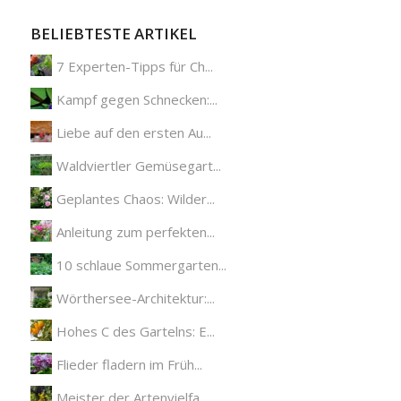
BELIEBTESTE ARTIKEL
7 Experten-Tipps für Ch...
Kampf gegen Schnecken:...
Liebe auf den ersten Au...
Waldviertler Gemüsegart...
Geplantes Chaos: Wilder...
Anleitung zum perfekten...
10 schlaue Sommergarten...
Wörthersee-Architektur:...
Hohes C des Gartelns: E...
Flieder fladern im Früh...
Meister der Artenvielfa...