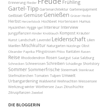
Freude
Frühling
Erinnerung
Flieder
Gartel-Tipp
Gartenarchitektur
Gartenequipment
Genießen
Gemüse
Geißblatt
Gräser
Hecke
Herbst
Hortensien
Hochbeet
Humus
Herzerlstock
Interview
Interieur
Hyazinthen
Hygge
Igel
Kompost
Jungpflanzen
Kräuter
Kinder
Knoblauch
Leidenschaft
Kunst
Landschaft
Lavendel
Lilien
Mischkultur
Obst
Marillen
Naturgarten
Nützlinge
Pfingstrosen
Raritäten
Oleander
Paprika
Phlox
Rasen
Reise
Rosen
Saatgut
Salzburg
Rhododendron
Salat
Schreiben
Schneerosen
Shortstory
Schnecken
Schädlinge
Sommer
Sommerfrische
Steiermark
Steinkraut
Umwelt
Tulpen
Stiefmütterchen
Tomaten
Urbangardening
Waldviertel
Weihnachten
Weissensee
winter
Werkzeug
Wörthersee
Zitrusfrüchte
Zaun
Zitruspflanzen
Zwiebel
DIE BLOGGERIN