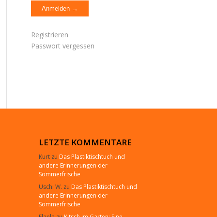
Registrieren
Passwort vergessen
LETZTE KOMMENTARE
Kurt
zu
Das Plastiktischtuch und
andere Erinnerungen der
Sommerfrische
Uschi W.
zu
Das Plastiktischtuch und
andere Erinnerungen der
Sommerfrische
Elaela
zu
Kitsch im Garten: Eine