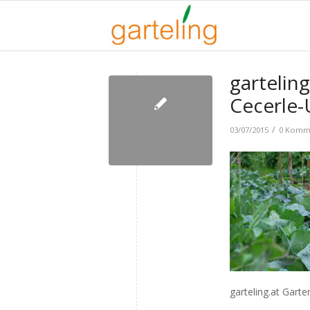
garteling
Cecerle-
/
03/07/2015
0 Komm
garteling.at Garte