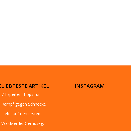
ELIEBTESTE ARTIKEL
INSTAGRAM
7 Experten-Tipps für...
Kampf gegen Schnecke...
Liebe auf den ersten...
Waldviertler Gemüseg...