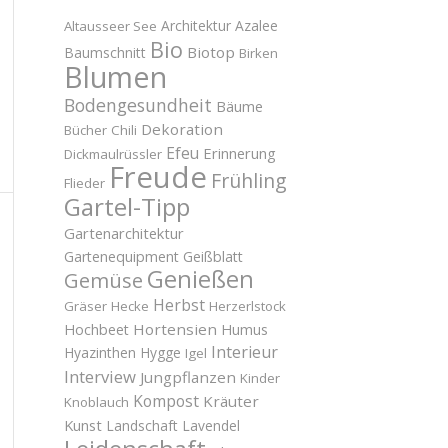
Architektur
Azalee
Altausseer See
Bio
Biotop
Baumschnitt
Birken
Blumen
Bodengesundheit
Bäume
Dekoration
Bücher
Chili
Efeu
Erinnerung
Dickmaulrüssler
Freude
Frühling
Flieder
Gartel-Tipp
Gartenarchitektur
Gartenequipment
Geißblatt
Genießen
Gemüse
Herbst
Gräser
Hecke
Herzerlstock
Hortensien
Hochbeet
Humus
Interieur
Hyazinthen
Hygge
Igel
Interview
Jungpflanzen
Kinder
Kompost
Kräuter
Knoblauch
Kunst
Landschaft
Lavendel