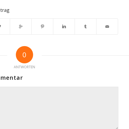
ntrag
0
ANTWORTEN
mmentar