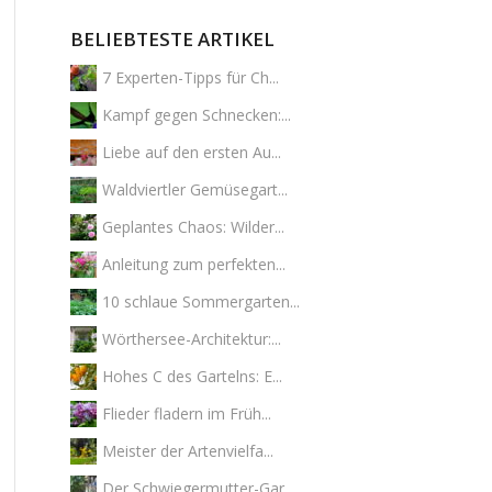
BELIEBTESTE ARTIKEL
7 Experten-Tipps für Ch...
Kampf gegen Schnecken:...
Liebe auf den ersten Au...
Waldviertler Gemüsegart...
Geplantes Chaos: Wilder...
Anleitung zum perfekten...
10 schlaue Sommergarten...
Wörthersee-Architektur:...
Hohes C des Gartelns: E...
Flieder fladern im Früh...
Meister der Artenvielfa...
Der Schwiegermutter-Gar...