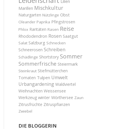
Leidenschaft
Lilien
Mischkultur
Marillen
Obst
Naturgarten
Nützlinge
Pfingstrosen
Oleander
Paprika
Reise
Raritäten
Phlox
Rasen
Rosen
Saatgut
Rhododendron
Salzburg
Salat
Schnecken
Schreiben
Schneerosen
Sommer
Shortstory
Schädlinge
Sommerfrische
Steiermark
Stiefmütterchen
Steinkraut
Umwelt
Tulpen
Tomaten
Urbangardening
Waldviertel
Weihnachten
Weissensee
winter
Werkzeug
Wörthersee
Zaun
Zitrusfrüchte
Zitruspflanzen
Zwiebel
DIE BLOGGERIN