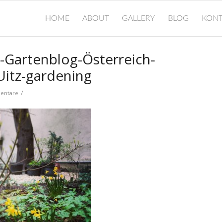
HOME
ABOUT
GALLERY
BLOG
KONT
g-Gartenblog-Österreich-
Uitz-gardening
/
entare