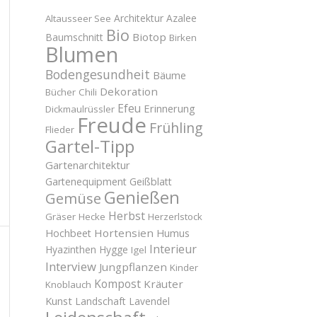
Architektur
Azalee
Altausseer See
Bio
Biotop
Baumschnitt
Birken
Blumen
Bodengesundheit
Bäume
Dekoration
Bücher
Chili
Efeu
Erinnerung
Dickmaulrüssler
Freude
Frühling
Flieder
Gartel-Tipp
Gartenarchitektur
Gartenequipment
Geißblatt
Genießen
Gemüse
Herbst
Gräser
Hecke
Herzerlstock
Hortensien
Hochbeet
Humus
Interieur
Hyazinthen
Hygge
Igel
Interview
Jungpflanzen
Kinder
Kompost
Kräuter
Knoblauch
Kunst
Landschaft
Lavendel