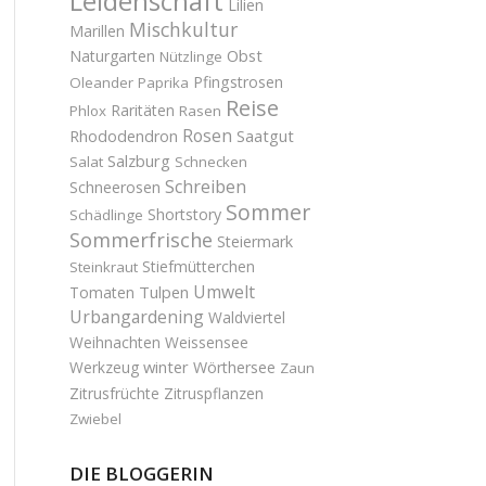
Leidenschaft
Lilien
Mischkultur
Marillen
Obst
Naturgarten
Nützlinge
Pfingstrosen
Oleander
Paprika
Reise
Raritäten
Phlox
Rasen
Rosen
Saatgut
Rhododendron
Salzburg
Salat
Schnecken
Schreiben
Schneerosen
Sommer
Shortstory
Schädlinge
Sommerfrische
Steiermark
Stiefmütterchen
Steinkraut
Umwelt
Tulpen
Tomaten
Urbangardening
Waldviertel
Weihnachten
Weissensee
winter
Werkzeug
Wörthersee
Zaun
Zitrusfrüchte
Zitruspflanzen
Zwiebel
DIE BLOGGERIN