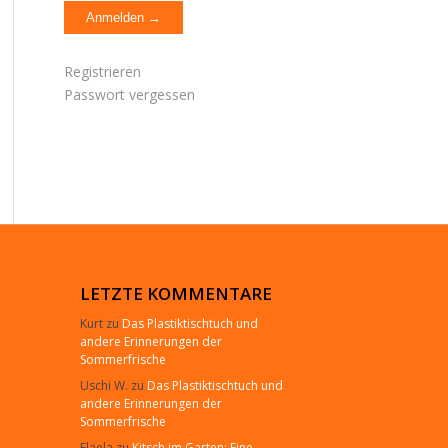
Registrieren
Passwort vergessen
LETZTE KOMMENTARE
Kurt
zu
Das Plastiktischtuch und
andere Erinnerungen der
Sommerfrische
Uschi W.
zu
Das Plastiktischtuch und
andere Erinnerungen der
Sommerfrische
Elaela
zu
Kitsch im Garten: Eine