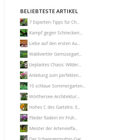
BELIEBTESTE ARTIKEL
7 Experten-Tipps für Ch...
Kampf gegen Schnecken:...
Liebe auf den ersten Au...
Waldviertler Gemüsegart...
Geplantes Chaos: Wilder...
Anleitung zum perfekten...
10 schlaue Sommergarten...
Wörthersee-Architektur:...
Hohes C des Gartelns: E...
Flieder fladern im Früh...
Meister der Artenvielfa...
Der Schwiegermutter-Gar...