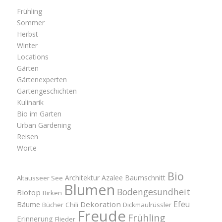
Frühling
Sommer
Herbst
Winter
Locations
Gärten
Gärtenexperten
Gartengeschichten
Kulinarik
Bio im Garten
Urban Gardening
Reisen
Worte
Bio
Architektur
Azalee
Baumschnitt
Altausseer See
Blumen
Bodengesundheit
Biotop
Birken
Efeu
Bäume
Dekoration
Bücher
Chili
Dickmaulrüssler
Freude
Frühling
Erinnerung
Flieder