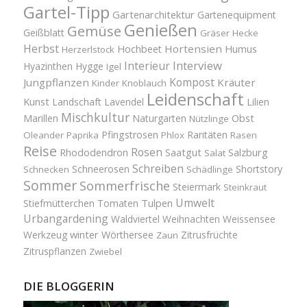
Gartel-Tipp
Gartenarchitektur
Gartenequipment
Genießen
Gemüse
Geißblatt
Gräser
Hecke
Herbst
Hortensien
Hochbeet
Humus
Herzerlstock
Interview
Interieur
Hyazinthen
Hygge
Igel
Kompost
Jungpflanzen
Kräuter
Kinder
Knoblauch
Leidenschaft
Kunst
Landschaft
Lavendel
Lilien
Mischkultur
Obst
Marillen
Naturgarten
Nützlinge
Pfingstrosen
Raritäten
Oleander
Paprika
Phlox
Rasen
Reise
Rosen
Saatgut
Salzburg
Rhododendron
Salat
Schreiben
Schneerosen
Shortstory
Schnecken
Schädlinge
Sommer
Sommerfrische
Steiermark
Steinkraut
Umwelt
Tulpen
Stiefmütterchen
Tomaten
Urbangardening
Waldviertel
Weihnachten
Weissensee
winter
Werkzeug
Wörthersee
Zitrusfrüchte
Zaun
Zitruspflanzen
Zwiebel
DIE BLOGGERIN