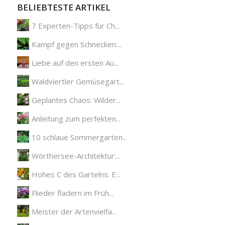
BELIEBTESTE ARTIKEL
7 Experten-Tipps für Ch...
Kampf gegen Schnecken:...
Liebe auf den ersten Au...
Waldviertler Gemüsegart...
Geplantes Chaos: Wilder...
Anleitung zum perfekten...
10 schlaue Sommergarten...
Wörthersee-Architektur:...
Hohes C des Gartelns: E...
Flieder fladern im Früh...
Meister der Artenvielfa...