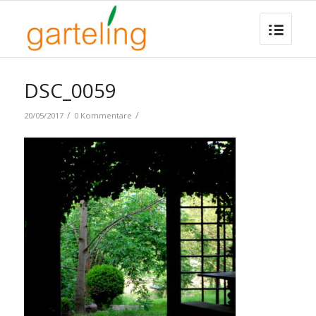
DSC_0059
/
/
20/05/2017
0 Kommentare