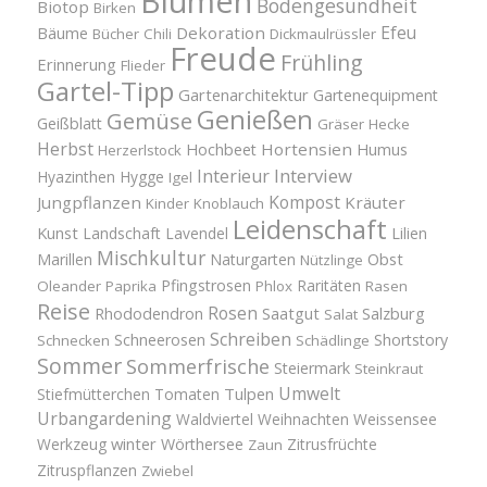
Blumen
Bodengesundheit
Biotop
Birken
Efeu
Bäume
Dekoration
Bücher
Chili
Dickmaulrüssler
Freude
Frühling
Erinnerung
Flieder
Gartel-Tipp
Gartenarchitektur
Gartenequipment
Genießen
Gemüse
Geißblatt
Gräser
Hecke
Herbst
Hortensien
Hochbeet
Humus
Herzerlstock
Interview
Interieur
Hyazinthen
Hygge
Igel
Kompost
Jungpflanzen
Kräuter
Kinder
Knoblauch
Leidenschaft
Kunst
Landschaft
Lavendel
Lilien
Mischkultur
Obst
Marillen
Naturgarten
Nützlinge
Pfingstrosen
Raritäten
Oleander
Paprika
Phlox
Rasen
Reise
Rosen
Saatgut
Salzburg
Rhododendron
Salat
Schreiben
Schneerosen
Shortstory
Schnecken
Schädlinge
Sommer
Sommerfrische
Steiermark
Steinkraut
Umwelt
Tulpen
Stiefmütterchen
Tomaten
Urbangardening
Waldviertel
Weihnachten
Weissensee
winter
Werkzeug
Wörthersee
Zitrusfrüchte
Zaun
Zitruspflanzen
Zwiebel