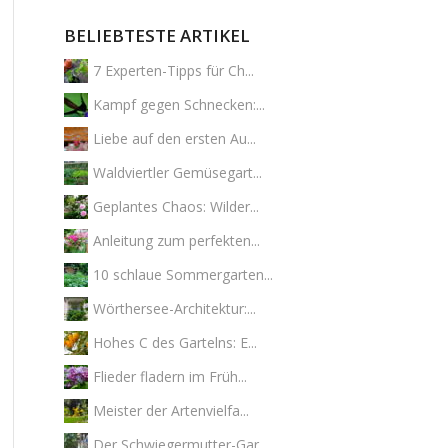
BELIEBTESTE ARTIKEL
7 Experten-Tipps für Ch...
Kampf gegen Schnecken:...
Liebe auf den ersten Au...
Waldviertler Gemüsegart...
Geplantes Chaos: Wilder...
Anleitung zum perfekten...
10 schlaue Sommergarten...
Wörthersee-Architektur:...
Hohes C des Gartelns: E...
Flieder fladern im Früh...
Meister der Artenvielfa...
Der Schwiegermutter-Gar...