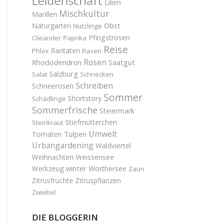
Leidenschaft
Lilien
Mischkultur
Marillen
Obst
Naturgarten
Nützlinge
Pfingstrosen
Oleander
Paprika
Reise
Raritäten
Phlox
Rasen
Rosen
Saatgut
Rhododendron
Salzburg
Salat
Schnecken
Schreiben
Schneerosen
Sommer
Shortstory
Schädlinge
Sommerfrische
Steiermark
Stiefmütterchen
Steinkraut
Umwelt
Tulpen
Tomaten
Urbangardening
Waldviertel
Weihnachten
Weissensee
winter
Werkzeug
Wörthersee
Zaun
Zitrusfrüchte
Zitruspflanzen
Zwiebel
DIE BLOGGERIN