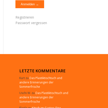
Registrieren
Passwort vergessen
LETZTE KOMMENTARE
Kurt
zu
Das Plastiktischtuch und
andere Erinnerungen der
Sommerfrische
Uschi W.
zu
Das Plastiktischtuch und
andere Erinnerungen der
Sommerfrische
Elaela
zu
Kitsch im Garten: Eine