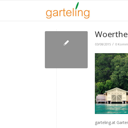
Woerther
/
03/08/2015
0 Komm
garteling.at Garte