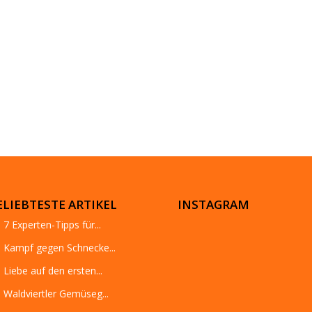
ELIEBTESTE ARTIKEL
INSTAGRAM
7 Experten-Tipps für...
Kampf gegen Schnecke...
Liebe auf den ersten...
Waldviertler Gemüseg...