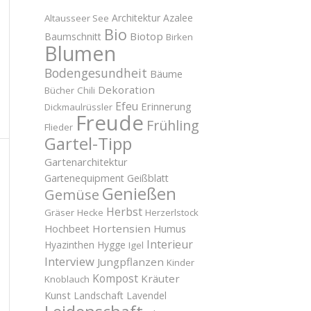
Architektur
Azalee
Altausseer See
Bio
Biotop
Baumschnitt
Birken
Blumen
Bodengesundheit
Bäume
Dekoration
Bücher
Chili
Efeu
Erinnerung
Dickmaulrüssler
Freude
Frühling
Flieder
Gartel-Tipp
Gartenarchitektur
Gartenequipment
Geißblatt
Genießen
Gemüse
Herbst
Gräser
Hecke
Herzerlstock
Hortensien
Hochbeet
Humus
Interieur
Hyazinthen
Hygge
Igel
Interview
Jungpflanzen
Kinder
Kompost
Kräuter
Knoblauch
Kunst
Landschaft
Lavendel