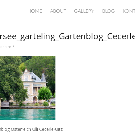
HOME
ABOUT
GALLERY
BLOG
KONT
see_garteling_Gartenblog_Cecerl
/
entare
nblog Österreich Ulli Cecerle-Uitz