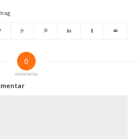
ntrag
0
ANTWORTEN
mmentar