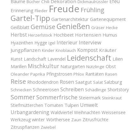
Efeu
Bäume
Dekoration
Bücher
Chili
Dickmaulrüssler
Freude
Frühling
Erinnerung
Flieder
Gartel-Tipp
Gartenarchitektur
Gartenequipment
Genießen
Gemüse
Geißblatt
Gräser
Hecke
Herbst
Hortensien
Hochbeet
Humus
Herzerlstock
Interview
Interieur
Hyazinthen
Hygge
Igel
Kompost
Jungpflanzen
Kräuter
Kinder
Knoblauch
Leidenschaft
Kunst
Landschaft
Lavendel
Lilien
Mischkultur
Obst
Marillen
Naturgarten
Nützlinge
Pfingstrosen
Raritäten
Oleander
Paprika
Phlox
Rasen
Reise
Rosen
Saatgut
Salzburg
Rhododendron
Salat
Schreiben
Schneerosen
Shortstory
Schnecken
Schädlinge
Sommer
Sommerfrische
Steiermark
Steinkraut
Umwelt
Tulpen
Stiefmütterchen
Tomaten
Urbangardening
Waldviertel
Weihnachten
Weissensee
winter
Werkzeug
Wörthersee
Zitrusfrüchte
Zaun
Zitruspflanzen
Zwiebel