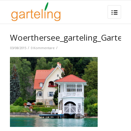
Woerthersee_garteling_Gartenb
/
/
03/08/2015
0 Kommentare