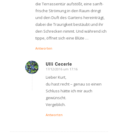
die Terrassentür aufstößt, eine sanft-
frische Strömung in den Raum dringt
und den Duft des Gartens hereinträgt,
dabei die Traurigkeit bestäubt und ihr
den Schrecken nimmt. Und während ich
tippe, öffnet sich eine Blüte …
Antworten
Ulli Cecerle
17/12/2016 um 17:16
says:
Lieber Kurt,
du hast recht – genau so einen
Schluss hätte ich mir auch
gewünscht.
Vergeblich.
Antworten