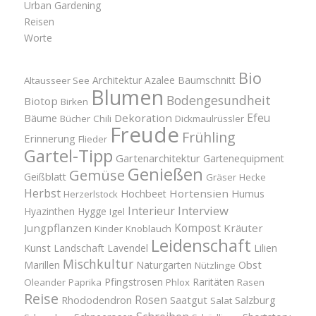
Urban Gardening
Reisen
Worte
Bio
Architektur
Azalee
Baumschnitt
Altausseer See
Blumen
Bodengesundheit
Biotop
Birken
Efeu
Bäume
Dekoration
Bücher
Chili
Dickmaulrüssler
Freude
Frühling
Erinnerung
Flieder
Gartel-Tipp
Gartenarchitektur
Gartenequipment
Genießen
Gemüse
Geißblatt
Gräser
Hecke
Herbst
Hortensien
Hochbeet
Humus
Herzerlstock
Interview
Interieur
Hyazinthen
Hygge
Igel
Kompost
Jungpflanzen
Kräuter
Kinder
Knoblauch
Leidenschaft
Kunst
Landschaft
Lavendel
Lilien
Mischkultur
Obst
Marillen
Naturgarten
Nützlinge
Pfingstrosen
Raritäten
Oleander
Paprika
Phlox
Rasen
Reise
Rosen
Saatgut
Salzburg
Rhododendron
Salat