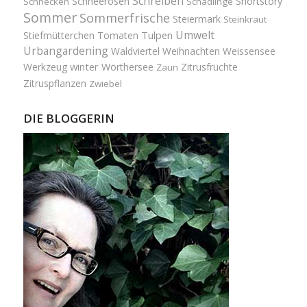
Schreiben
Schneerosen
Shortstory
Schnecken
Schädlinge
Sommer
Sommerfrische
Steiermark
Steinkraut
Umwelt
Tulpen
Stiefmütterchen
Tomaten
Urbangardening
Waldviertel
Weihnachten
Weissensee
winter
Werkzeug
Wörthersee
Zitrusfrüchte
Zaun
Zitruspflanzen
Zwiebel
DIE BLOGGERIN