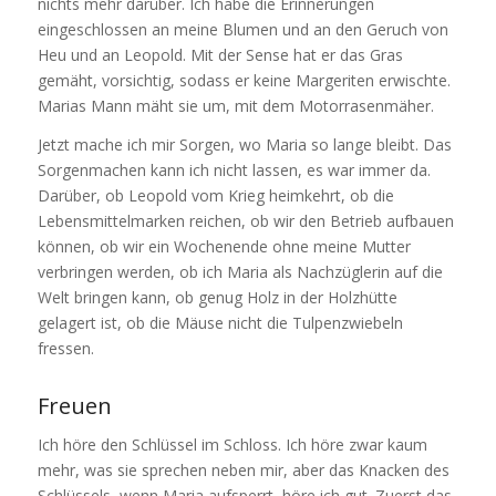
nichts mehr darüber. Ich habe die Erinnerungen
eingeschlossen an meine Blumen und an den Geruch von
Heu und an Leopold. Mit der Sense hat er das Gras
gemäht, vorsichtig, sodass er keine Margeriten erwischte.
Marias Mann mäht sie um, mit dem Motorrasenmäher.
Jetzt mache ich mir Sorgen, wo Maria so lange bleibt. Das
Sorgenmachen kann ich nicht lassen, es war immer da.
Darüber, ob Leopold vom Krieg heimkehrt, ob die
Lebensmittelmarken reichen, ob wir den Betrieb aufbauen
können, ob wir ein Wochenende ohne meine Mutter
verbringen werden, ob ich Maria als Nachzüglerin auf die
Welt bringen kann, ob genug Holz in der Holzhütte
gelagert ist, ob die Mäuse nicht die Tulpenzwiebeln
fressen.
Freuen
Ich höre den Schlüssel im Schloss. Ich höre zwar kaum
mehr, was sie sprechen neben mir, aber das Knacken des
Schlüssels, wenn Maria aufsperrt, höre ich gut. Zuerst das