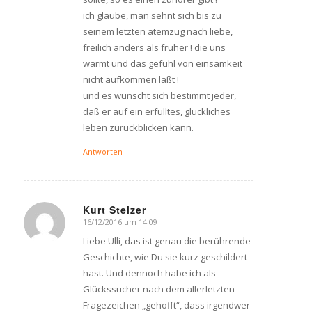
ich glaube, man sehnt sich bis zu
seinem letzten atemzug nach liebe,
freilich anders als früher ! die uns
wärmt und das gefühl von einsamkeit
nicht aufkommen läßt !
und es wünscht sich bestimmt jeder,
daß er auf ein erfülltes, glückliches
leben zurückblicken kann.
Antworten
Kurt Stelzer
16/12/2016 um 14:09
says:
Liebe Ulli, das ist genau die berührende
Geschichte, wie Du sie kurz geschildert
hast. Und dennoch habe ich als
Glückssucher nach dem allerletzten
Fragezeichen „gehofft“, dass irgendwer