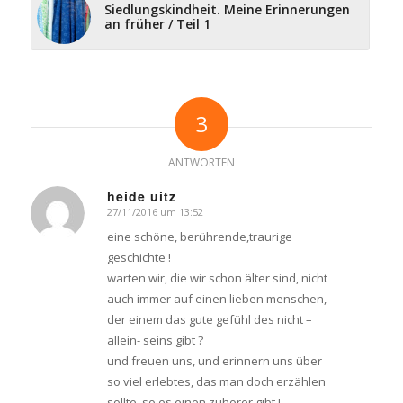
Siedlungskindheit. Meine Erinnerungen
an früher / Teil 1
3
ANTWORTEN
heide uitz
27/11/2016 um 13:52
says:
eine schöne, berührende,traurige
geschichte !
warten wir, die wir schon älter sind, nicht
auch immer auf einen lieben menschen,
der einem das gute gefühl des nicht –
allein- seins gibt ?
und freuen uns, und erinnern uns über
so viel erlebtes, das man doch erzählen
sollte, so es einen zuhörer gibt !