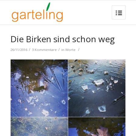
Die Birken sind schon weg
/
/
/
26/11/2016
3 Kommentare
in
Worte