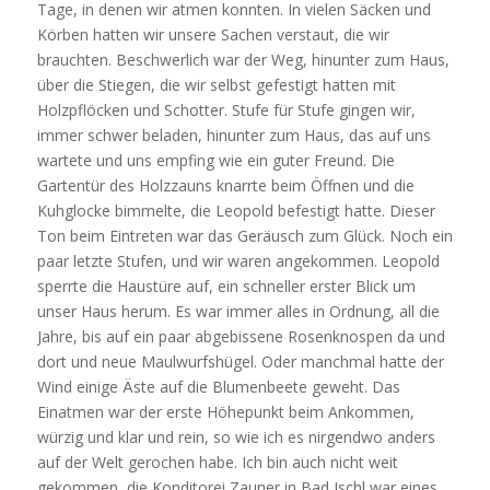
Tage, in denen wir atmen konnten. In vielen Säcken und
Körben hatten wir unsere Sachen verstaut, die wir
brauchten. Beschwerlich war der Weg, hinunter zum Haus,
über die Stiegen, die wir selbst gefestigt hatten mit
Holzpflöcken und Schotter. Stufe für Stufe gingen wir,
immer schwer beladen, hinunter zum Haus, das auf uns
wartete und uns empfing wie ein guter Freund. Die
Gartentür des Holzzauns knarrte beim Öffnen und die
Kuhglocke bimmelte, die Leopold befestigt hatte. Dieser
Ton beim Eintreten war das Geräusch zum Glück. Noch ein
paar letzte Stufen, und wir waren angekommen. Leopold
sperrte die Haustüre auf, ein schneller erster Blick um
unser Haus herum. Es war immer alles in Ordnung, all die
Jahre, bis auf ein paar abgebissene Rosenknospen da und
dort und neue Maulwurfshügel. Oder manchmal hatte der
Wind einige Äste auf die Blumenbeete geweht. Das
Einatmen war der erste Höhepunkt beim Ankommen,
würzig und klar und rein, so wie ich es nirgendwo anders
auf der Welt gerochen habe. Ich bin auch nicht weit
gekommen, die Konditorei Zauner in Bad Ischl war eines