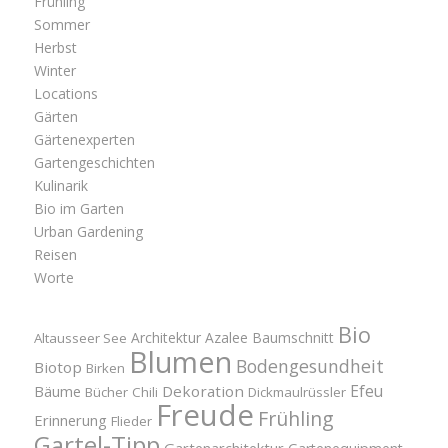
Frühling
Sommer
Herbst
Winter
Locations
Gärten
Gärtenexperten
Gartengeschichten
Kulinarik
Bio im Garten
Urban Gardening
Reisen
Worte
Bio
Architektur
Azalee
Baumschnitt
Altausseer See
Blumen
Bodengesundheit
Biotop
Birken
Efeu
Bäume
Dekoration
Bücher
Chili
Dickmaulrüssler
Freude
Frühling
Erinnerung
Flieder
Gartel-Tipp
Gartenarchitektur