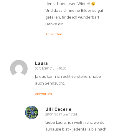
den schneelosen Winter!
Und dass dir meine Bilder so gut
gefallen, finde ich wunderbar!
Danke dir!
Antworten
Laura
03/01/2017 um 10:33
says:
Ja das kann ich echt verstehen, habe
auch Sehnsucht.
Antworten
Ulli Cecerle
28/01/2017 um 17:24
says:
Liebe Laura, ich weiß nicht, wo du
zuhause bist – jedenfalls bis nach