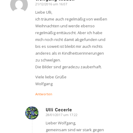
21/12/2016 um 16:07
says:
Liebe Ulli,
ich träume auch regelmäßig von weißen
Weihnachten und werde ebenso
regelmäßig enttäuscht. Aber ich habe
mich noch nicht damit abgefunden und
bis es soweit ist bleibt mir auch nichts
anderes als in Kindheitserinnerungen
zu schwelgen.
Die Bilder sind geradezu zauberhaft.
Viele liebe Grüße
Wolfgang
Antworten
Ulli Cecerle
28/01/2017 um 17:22
says:
Lieber Wolfgang,
gemeinsam sind wir stark gegen