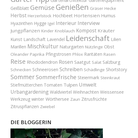
Gartenequipment
Genießen
Gemüse
Geißblatt
Gräser
Hecke
Herbst
Hortensien
Hochbeet
Humus
Herzerlstock
Interview
Interieur
Hyazinthen
Hygge
Igel
Kompost
Jungpflanzen
Kräuter
Kinder
Knoblauch
Leidenschaft
Kunst
Landschaft
Lavendel
Lilien
Mischkultur
Obst
Marillen
Naturgarten
Nützlinge
Pfingstrosen
Raritäten
Oleander
Paprika
Phlox
Rasen
Reise
Rosen
Saatgut
Salzburg
Rhododendron
Salat
Schreiben
Schneerosen
Shortstory
Schnecken
Schädlinge
Sommer
Sommerfrische
Steiermark
Steinkraut
Umwelt
Tulpen
Stiefmütterchen
Tomaten
Urbangardening
Waldviertel
Weihnachten
Weissensee
winter
Werkzeug
Wörthersee
Zitrusfrüchte
Zaun
Zitruspflanzen
Zwiebel
DIE BLOGGERIN