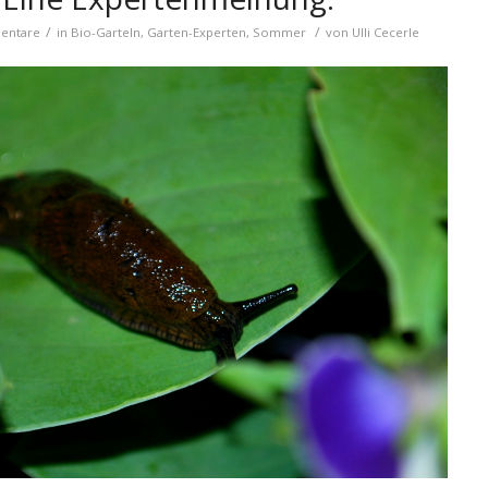
/
/
entare
in
Bio-Garteln
,
Garten-Experten
,
Sommer
von
Ulli Cecerle