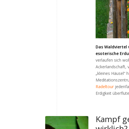
Das Waldviertel 
esoterische Erdu
verlaufen sich wo
Ackerlandschaft, 
„kleines Häusel“ 
Meditationszentr
Radeltour
jedenfal
Erdigkeit überflut
Kampf ge
wirklich