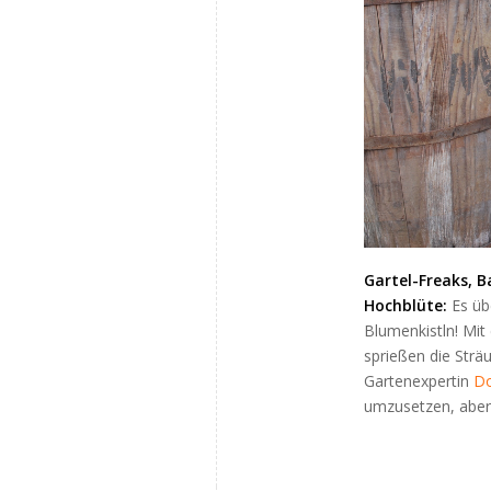
Gartel-Freaks, 
Hochblüte:
Es üb
Blumenkistln! Mit
sprießen die Strä
Gartenexpertin
Do
umzusetzen, aber 