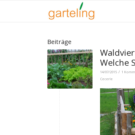
Beiträge
Waldvier
Welche S
/
14/07/2015
1 Komm
Cecerle