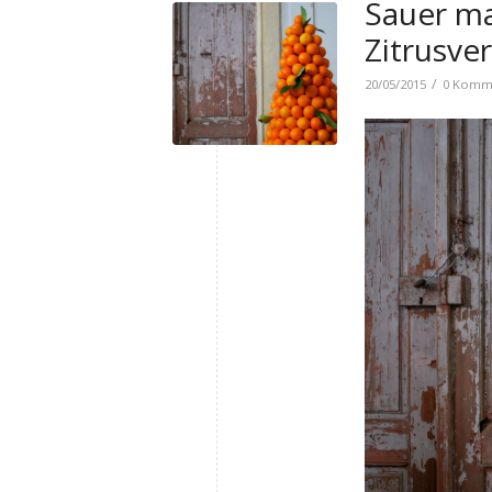
Sauer ma
Zitrusve
/
20/05/2015
0 Komm