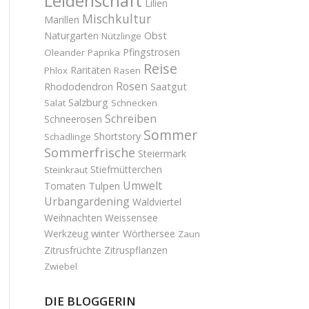
Leidenschaft
Lilien
Mischkultur
Marillen
Obst
Naturgarten
Nützlinge
Pfingstrosen
Oleander
Paprika
Reise
Raritäten
Phlox
Rasen
Rosen
Saatgut
Rhododendron
Salzburg
Salat
Schnecken
Schreiben
Schneerosen
Sommer
Shortstory
Schädlinge
Sommerfrische
Steiermark
Stiefmütterchen
Steinkraut
Umwelt
Tulpen
Tomaten
Urbangardening
Waldviertel
Weihnachten
Weissensee
winter
Werkzeug
Wörthersee
Zaun
Zitrusfrüchte
Zitruspflanzen
Zwiebel
DIE BLOGGERIN