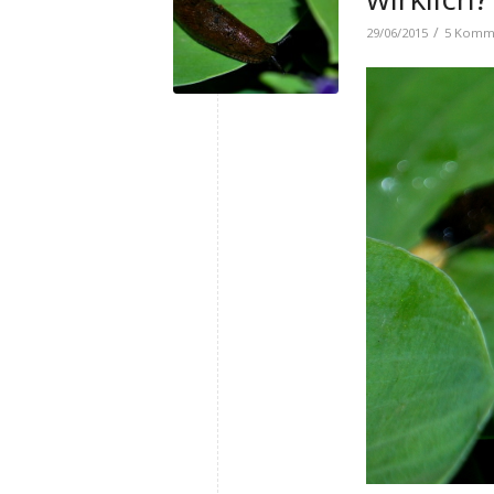
/
29/06/2015
5 Komm