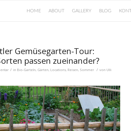
HOME
ABOUT
GALLERY
BLOG
KONT
tler Gemüsegarten-Tour:
orten passen zueinander?
/
/
entar
in
Bio-Garteln
,
Gärten
,
Locations
,
Reisen
,
Sommer
von
Ulli