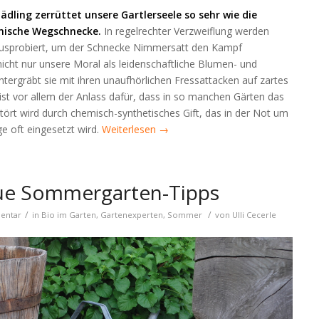
ädling zerrüttet unsere Gartlerseele so sehr wie die
nische Wegschnecke.
In regelrechter Verzweiflung werden
l ausprobiert, um der Schnecke Nimmersatt den Kampf
icht nur unsere Moral als leidenschaftliche Blumen- und
ergräbt sie mit ihren unaufhörlichen Fressattacken auf zartes
 ist vor allem der Anlass dafür, dass in so manchen Gärten das
tört wird durch chemisch-synthetisches Gift, das in der Not um
e oft eingesetzt wird.
Weiterlesen
→
aue Sommergarten-Tipps
/
/
entar
in
Bio im Garten
,
Gartenexperten
,
Sommer
von
Ulli Cecerle