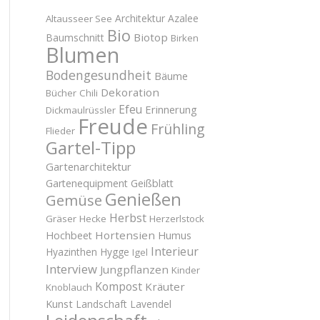
Architektur
Azalee
Altausseer See
Bio
Biotop
Baumschnitt
Birken
Blumen
Bodengesundheit
Bäume
Dekoration
Bücher
Chili
Efeu
Erinnerung
Dickmaulrüssler
Freude
Frühling
Flieder
Gartel-Tipp
Gartenarchitektur
Gartenequipment
Geißblatt
Genießen
Gemüse
Herbst
Gräser
Hecke
Herzerlstock
Hortensien
Hochbeet
Humus
Interieur
Hyazinthen
Hygge
Igel
Interview
Jungpflanzen
Kinder
Kompost
Kräuter
Knoblauch
Kunst
Landschaft
Lavendel