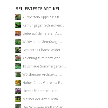
BELIEBTESTE ARTIKEL
7 Experten-Tipps für Ch...
Kampf gegen Schnecken:...
Liebe auf den ersten Au...
Waldviertler Gemüsegart...
Geplantes Chaos: Wilder...
Anleitung zum perfekten...
10 schlaue Sommergarten...
Wörthersee-Architektur:...
Hohes C des Gartelns: E...
Flieder fladern im Früh...
Meister der Artenvielfa...
Der Schwiegermutter-Gar...