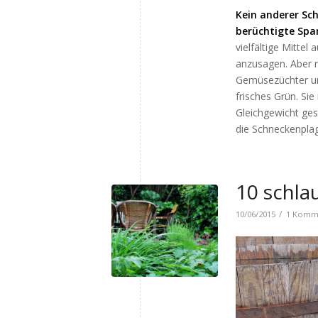
Kein anderer Sch
berüchtigte Spa
vielfältige Mitte
anzusagen. Aber n
Gemüsezüchter unt
frisches Grün. Sie
Gleichgewicht ges
die Schneckenplag
10 schl
/
10/06/2015
1 Komm