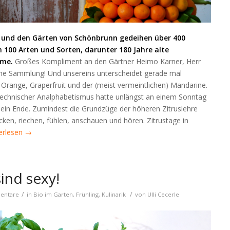
e und den Gärten von Schönbrunn gedeihen über 400
n 100 Arten und Sorten, darunter 180 Jahre alte
me.
Großes Kompliment an den Gärtner Heimo Karner, Herr
che Sammlung! Und unsereins unterscheidet gerade mal
 Orange, Graperfruit und der (meist vermeintlichen) Mandarine.
technischer Analphabetismus hatte unlängst an einem Sonntag
 ein Ende. Zumindest die Grundzüge der höheren Zitruslehre
ken, riechen, fühlen, anschauen und hören. Zitrustage in
erlesen
→
ind sexy!
/
/
entare
in
Bio im Garten
,
Frühling
,
Kulinarik
von
Ulli Cecerle