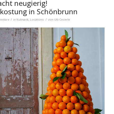
cht neugierig!
rkostung in Schönbrunn
/
/
entare
in
Kulinarik
,
Locations
von
Ulli Cecerle