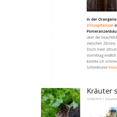
In der Orangeri
Zitruspflanzen
i
Pomeranzenbäu
über die beachtli
zwischen Zitrone,
Doch mein zitrus
Vormittag endlich
konnte ich schmec
Schönbrunn!
Weit
Kräuter s
/
16/04/2015
0 Komm