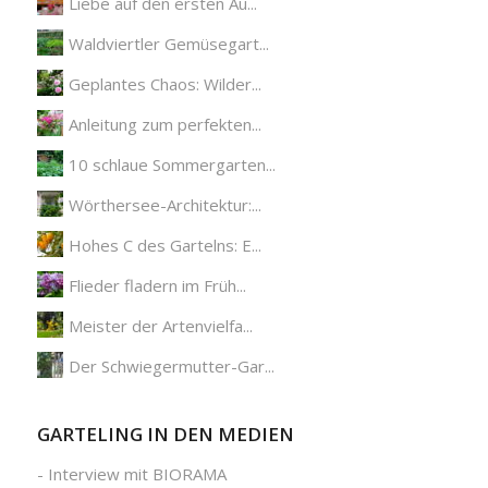
Liebe auf den ersten Au...
Waldviertler Gemüsegart...
Geplantes Chaos: Wilder...
Anleitung zum perfekten...
10 schlaue Sommergarten...
Wörthersee-Architektur:...
Hohes C des Gartelns: E...
Flieder fladern im Früh...
Meister der Artenvielfa...
Der Schwiegermutter-Gar...
GARTELING IN DEN MEDIEN
-
Interview mit BIORAMA