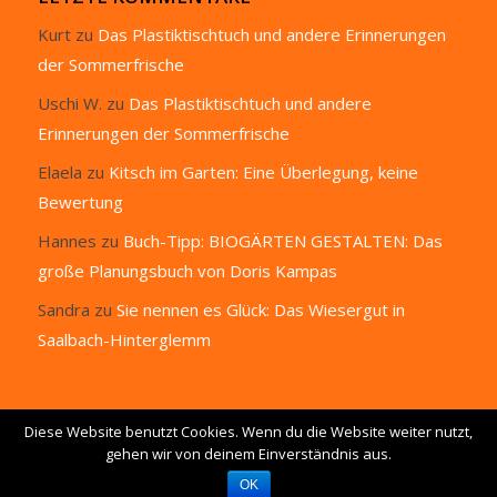
Kurt
zu
Das Plastiktischtuch und andere Erinnerungen
der Sommerfrische
Uschi W.
zu
Das Plastiktischtuch und andere
Erinnerungen der Sommerfrische
Elaela
zu
Kitsch im Garten: Eine Überlegung, keine
Bewertung
Hannes
zu
Buch-Tipp: BIOGÄRTEN GESTALTEN: Das
große Planungsbuch von Doris Kampas
Sandra
zu
Sie nennen es Glück: Das Wiesergut in
Saalbach-Hinterglemm
Diese Website benutzt Cookies. Wenn du die Website weiter nutzt,
gehen wir von deinem Einverständnis aus.
© Copyright 2015 -
www.garteling.at
- Der Garten Blog von Ulli Cecerle-
Uitz - E-Mail:
info@garteling.at
OK