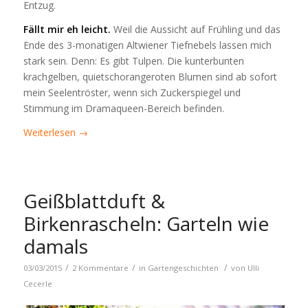
Entzug.
Fällt mir eh leicht.
Weil die Aussicht auf Frühling und das
Ende des 3-monatigen Altwiener Tiefnebels lassen mich
stark sein. Denn: Es gibt Tulpen. Die kunterbunten
krachgelben, quietschorangeroten Blumen sind ab sofort
mein Seelentröster, wenn sich Zuckerspiegel und
Stimmung im Dramaqueen-Bereich befinden.
Weiterlesen
→
Geißblattduft &
Birkenrascheln: Garteln wie
damals
/
/
/
03/03/2015
2 Kommentare
in
Gartengeschichten
von
Ulli
Cecerle