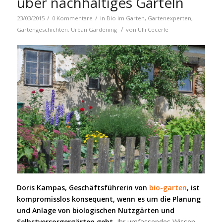
über nachhaltiges Garteln
/
/
23/03/2015
0 Kommentare
in
Bio im Garten
,
Gartenexperten
,
/
Gartengeschichten
,
Urban Gardening
von
Ulli Cecerle
Doris Kampas, Geschäftsführerin von
bio-garten
, ist
kompromisslos konsequent, wenn es um die Planung
und Anlage von biologischen Nutzgärten und
Selbstversorgergärten geht.
Ihr umfassendes Wissen