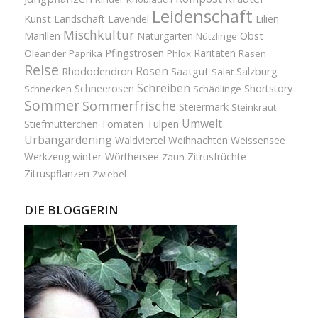
Leidenschaft
Kunst
Landschaft
Lavendel
Lilien
Mischkultur
Obst
Marillen
Naturgarten
Nützlinge
Pfingstrosen
Raritäten
Oleander
Paprika
Phlox
Rasen
Reise
Rosen
Saatgut
Salzburg
Rhododendron
Salat
Schreiben
Schneerosen
Shortstory
Schnecken
Schädlinge
Sommer
Sommerfrische
Steiermark
Steinkraut
Umwelt
Tulpen
Stiefmütterchen
Tomaten
Urbangardening
Waldviertel
Weihnachten
Weissensee
winter
Werkzeug
Wörthersee
Zitrusfrüchte
Zaun
Zitruspflanzen
Zwiebel
DIE BLOGGERIN