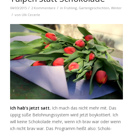
/
/
04/03/2015
2 Kommentare
in
Frühling
,
Gartengeschichten
,
Winter
/
von
Ulli Cecerle
Ich hab’s jetzt satt.
Ich mach das nicht mehr mit. Das
üppig süße Belohnungssystem wird jetzt boykottiert. Ich
will keine Schokolade mehr, wenn ich brav war oder wenn
ich nicht brav war. Das Programm heißt also: Schoki-