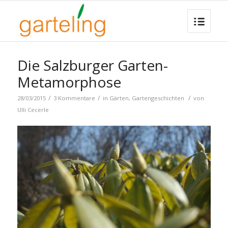
Die Salzburger Garten-
Metamorphose
/
/
/
28/03/2015
3 Kommentare
in
Gärten
,
Gartengeschichten
von
Ulli Cecerle