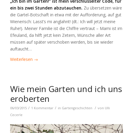
„Ich bin im Garten!“ ist mein verschlüsselter Code, für
ein bis zwei Stunden abzutauchen.
Zu übersetzen wäre
die Gartel-Botschaft in etwa mit der Aufforderung, auf gut
Wienerisch: Lasst’s mi anglahnt! (dt.: Ich will jetzt meine
Ruhe!). Meiner Familie ist die Chiffre vertraut – Mami ist im
Efeuland, da hilft jetzt kein Zetern, Wünsche aller Art
müssen auf später verschoben werden, bis sie wieder
auftaucht…
Weiterlesen
→
Wie mein Garten und ich uns
eroberten
/
/
/
06/03/2015
1 Kommentar
in
Gartengeschichten
von
Ulli
Cecerle