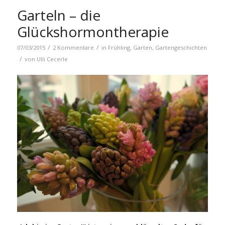
Garteln – die
Glückshormontherapie
/
/
07/03/2015
2 Kommentare
in
Frühling
,
Gärten
,
Gartengeschichten
/
von
Ulli Cecerle