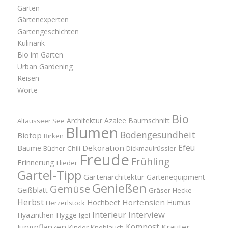
Gärten
Gärtenexperten
Gartengeschichten
Kulinarik
Bio im Garten
Urban Gardening
Reisen
Worte
Bio
Architektur
Azalee
Baumschnitt
Altausseer See
Blumen
Bodengesundheit
Biotop
Birken
Efeu
Bäume
Dekoration
Bücher
Chili
Dickmaulrüssler
Freude
Frühling
Erinnerung
Flieder
Gartel-Tipp
Gartenarchitektur
Gartenequipment
Genießen
Gemüse
Geißblatt
Gräser
Hecke
Herbst
Hortensien
Hochbeet
Humus
Herzerlstock
Interview
Interieur
Hyazinthen
Hygge
Igel
Kompost
Jungpflanzen
Kräuter
Kinder
Knoblauch