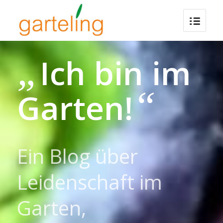
„
Ich bin im
“
Garten!
Ein Blog über
Leidenschaft im
Garten,