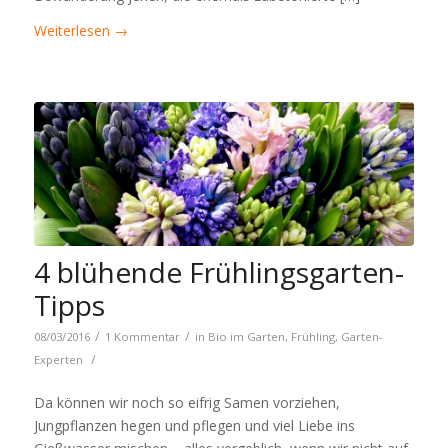
Weiterlesen
→
4 blühende Frühlingsgarten-
Tipps
/
/
08/03/2016
1 Kommentar
in
Bio im Garten
,
Frühling
,
Garten-
/
Experten
Da können wir noch so eifrig Samen vorziehen,
Jungpflanzen hegen und pflegen und viel Liebe ins