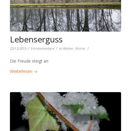
Lebenserguss
/
/
/
22/12/2015
0 Kommentare
in
Winter
,
Worte
Die Freude steigt an
Weiterlesen
→