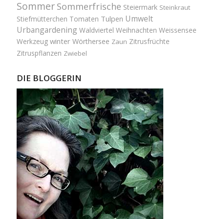
Sommer
Sommerfrische
Steiermark
Steinkraut
Umwelt
Tulpen
Stiefmütterchen
Tomaten
Urbangardening
Waldviertel
Weihnachten
Weissensee
winter
Werkzeug
Wörthersee
Zitrusfrüchte
Zaun
Zitruspflanzen
Zwiebel
DIE BLOGGERIN