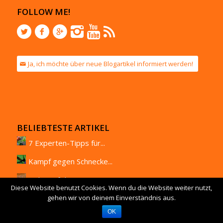
FOLLOW ME!
Ja, ich möchte über neue Blogartikel informiert werden!
BELIEBTESTE ARTIKEL
7 Experten-Tipps für...
Kampf gegen Schnecke...
Liebe auf den ersten...
Diese Website benutzt Cookies. Wenn du die Website weiter nutzt,
Waldviertler Gemüseg...
gehen wir von deinem Einverständnis aus.
OK
Geplantes Chaos: Wil...