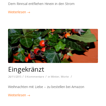
Dem Rinnsal entfliehen Hinein in den Strom
Weiterlesen
→
Eingekränzt
/
/
/
26/11/2015
0 Kommentare
in
Winter
,
Worte
Weihnachten mit Liebe – zu bestellen bei Amazon
Weiterlesen
→