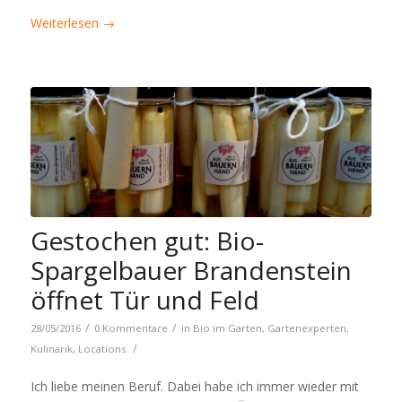
Weiterlesen
→
Gestochen gut: Bio-
Spargelbauer Brandenstein
öffnet Tür und Feld
/
/
28/05/2016
0 Kommentare
in
Bio im Garten
,
Gartenexperten
,
/
Kulinarik
,
Locations
Ich liebe meinen Beruf. Dabei habe ich immer wieder mit