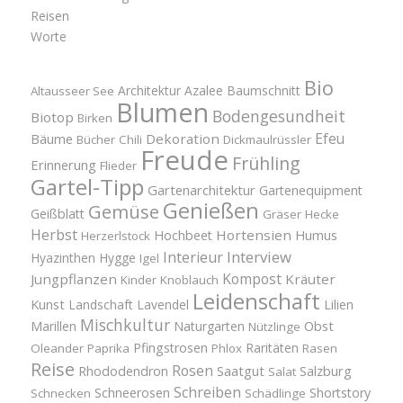
Reisen
Worte
Bio
Architektur
Azalee
Baumschnitt
Altausseer See
Blumen
Bodengesundheit
Biotop
Birken
Efeu
Bäume
Dekoration
Bücher
Chili
Dickmaulrüssler
Freude
Frühling
Erinnerung
Flieder
Gartel-Tipp
Gartenarchitektur
Gartenequipment
Genießen
Gemüse
Geißblatt
Gräser
Hecke
Herbst
Hortensien
Hochbeet
Humus
Herzerlstock
Interview
Interieur
Hyazinthen
Hygge
Igel
Kompost
Jungpflanzen
Kräuter
Kinder
Knoblauch
Leidenschaft
Kunst
Landschaft
Lavendel
Lilien
Mischkultur
Obst
Marillen
Naturgarten
Nützlinge
Pfingstrosen
Raritäten
Oleander
Paprika
Phlox
Rasen
Reise
Rosen
Saatgut
Salzburg
Rhododendron
Salat
Schreiben
Schneerosen
Shortstory
Schnecken
Schädlinge