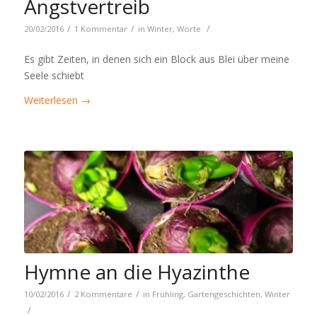
Angstvertreib
/
/
/
20/02/2016
1 Kommentar
in
Winter
,
Worte
Es gibt Zeiten, in denen sich ein Block aus Blei über meine
Seele schiebt
Weiterlesen
→
Hymne an die Hyazinthe
/
/
10/02/2016
2 Kommentare
in
Frühling
,
Gartengeschichten
,
Winter
/