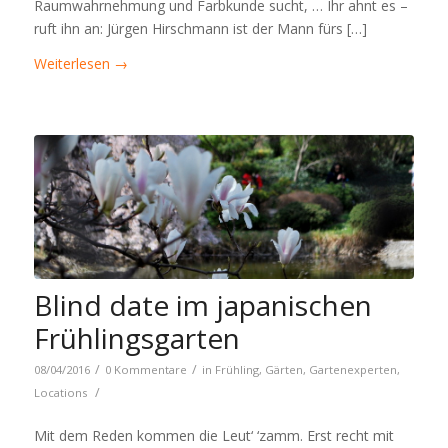
Raumwahrnehmung und Farbkunde sucht, … Ihr ahnt es –
ruft ihn an: Jürgen Hirschmann ist der Mann fürs […]
Weiterlesen
→
Blind date im japanischen
Frühlingsgarten
/
/
08/04/2016
0 Kommentare
in
Frühling
,
Gärten
,
Gartenexperten
,
/
Locations
Mit dem Reden kommen die Leut‘ ‘zamm. Erst recht mit