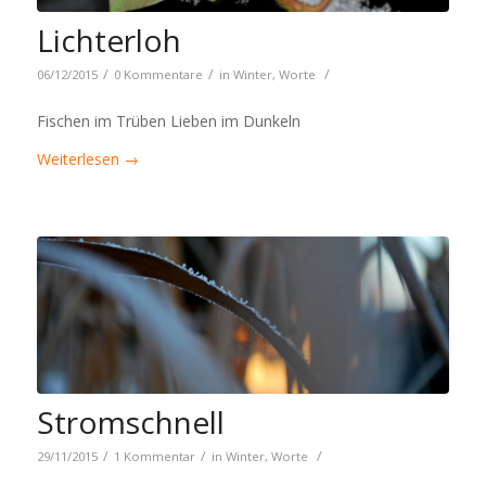
Lichterloh
/
/
/
06/12/2015
0 Kommentare
in
Winter
,
Worte
Fischen im Trüben Lieben im Dunkeln
Weiterlesen
→
Stromschnell
/
/
/
29/11/2015
1 Kommentar
in
Winter
,
Worte