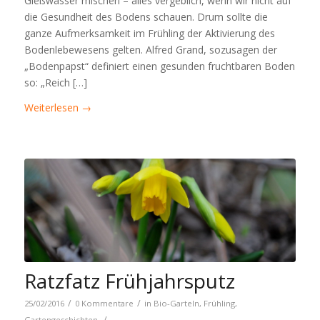
Gießwasser mischen – alles vergeblich, wenn wir nicht auf
die Gesundheit des Bodens schauen. Drum sollte die
ganze Aufmerksamkeit im Frühling der Aktivierung des
Bodenlebewesens gelten. Alfred Grand, sozusagen der
„Bodenpapst“ definiert einen gesunden fruchtbaren Boden
so: „Reich […]
Weiterlesen
→
Ratzfatz Frühjahrsputz
/
/
25/02/2016
0 Kommentare
in
Bio-Garteln
,
Frühling
,
/
Gartengeschichten